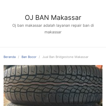
Langsung
ke
konten
OJ BAN Makassar
Oj ban makassar adalah layanan repair ban di
makassar
Beranda
Ban Bocor
Jual Ban Bridgestone Makassar